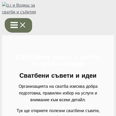
Skip
to
content
Сватбени идеи, съвети
и организация
Сватбени съвети и идеи
Организацията на сватба изисква добра
подготовка, правилен избор на услуги и
внимание към всеки детайл.
Тук ще откриете полезни сватбени съвети,