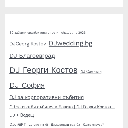
30 забавни сватбеи игри с гости
chatgpt
dj2026
DJwedding.bg
DJGeorgiKostov
DJ Благоевград
DJ Георги Костов
DJ Симитли
DJ София
DJ за корпоративни събития
DJ за сватби събития в Банско | DJ Георги Костов –
DJ + Водещ
DJотGPT
zdrave na dj
Дисководещ сватба
Колко струва?