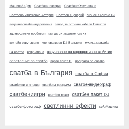
МашинаЗаДим
Сватбени истории
СватбеноОзвучаване
Сватбено изложение Астория
Сватбен сценарий
бизнес събитие DJ
водещнасватбенацеремония
завод за оптични кабели Симитли
здравословни проблеми
как да си защазим слуха
коктейл озвучаване
корпоративен DJ България
музиказасватба
озвучаване на корпоративно събитие
на сватба
озвучаване
осветление за сватба
парти пакет Dj
програма за сватба
сватба в България
сватба в София
сватбенвидеограф
сватбеини инстории
сватбена програма
сватбениигри
сватбен пакет DJ
сватбен пакет
светлинни ефекти
сватбенфотограф
хейзМашина