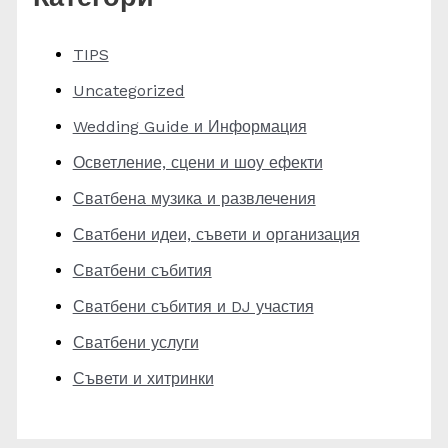
TIPS
Uncategorized
Wedding Guide и Информация
Осветление, сцени и шоу ефекти
Сватбена музика и развлечения
Сватбени идеи, съвети и организация
Сватбени събития
Сватбени събития и DJ участия
Сватбени услуги
Съвети и хитринки