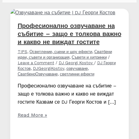
Професионално озвучаване на
събитие – защо е толкова важно
и какво не виждат гостите
TIPS
,
Осветление, сцени и шоу ефекти
,
Сватбени
идеи, съвети и организация
,
Съвети и хитринки
/
Leave a Comment
/
DJ Georgi Kostov
/
DJ Георги
Костов
,
DJGeorgiKostov
,
озвучаване
,
СватбеноОзвучаване
,
светлинни ефекти
Професионално озвучаване на събитие –
защо е толкова важно и какво не виждат
гостите Казвам се DJ Георги Костов и […]
Професионално
Read More »
озвучаване
на
събитие