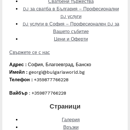
Сватбени тържества
DJ за сватба в България – Професионални
DJ услуги
DJ услуги в София – Професионален DJ за
Вашето събитие
Цени и Оферти
Свържете се с нас
Адрес :
София, Благоевград, Банско
Имейл :
georgi@bulgariaworld.bg
Телефон :
+359877766228
Вайбър
: +359877766228
Страници
Галерия
Връзки