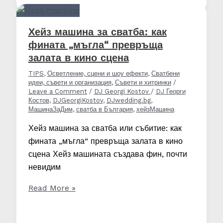
–
защо
Хейз машина за сватба: как
е
фината „мъгла“ превръща
толкова
залата в кино сцена
важно
TIPS
,
Осветление, сцени и шоу ефекти
,
Сватбени
и
идеи, съвети и организация
,
Съвети и хитринки
/
какво
Leave a Comment
/
DJ Georgi Kostov
/
DJ Георги
Костов
,
DJGeorgiKostov
,
DJwedding.bg
,
не
МашинаЗаДим
,
сватба в България
,
хейзМашина
виждат
Хейз машина за сватба или събитие: как
гостите
фината „мъгла“ превръща залата в кино
сцена Хейз машината създава фин, почти
невидим
Хейз
Read More »
машина
за