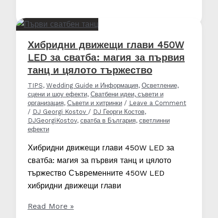
осветление
–
как
превръща
Хибридни движещи глави 450W
всяка
LED за сватба: магия за първия
зала
танц и цялото тържество
в
TIPS
,
Wedding Guide и Информация
,
Осветление,
приказна
сцени и шоу ефекти
,
Сватбени идеи, съвети и
сцена
организация
,
Съвети и хитринки
/
Leave a Comment
/
DJ Georgi Kostov
/
DJ Георги Костов
,
DJGeorgiKostov
,
сватба в България
,
светлинни
ефекти
Хибридни движещи глави 450W LED за
сватба: магия за първия танц и цялото
тържество Съвременните 450W LED
хибридни движещи глави
Хибридни
Read More »