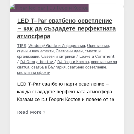
сватба
или
парти
LED T-Par сватбено осветление
–
– как да създадете перфектната
ефектът,
атмосфера
който
TIPS
,
Wedding Guide и Информация
,
Осветление,
остава
сцени и шоу ефекти
,
Сватбени идеи, съвети и
завинаги
организация
,
Съвети и хитринки
/
Leave a Comment
/
DJ Georgi Kostov
/
DJ Георги Костов
,
осветление за
!
сватба
,
сватба в България
,
сватбено осветление
,
светлинни ефекти
LED T-Par сватбено парти осветление –
как да създадете перфектната атмосфера
Казвам се DJ Георги Костов и повече от 15
LED
Read More »
T-
Par