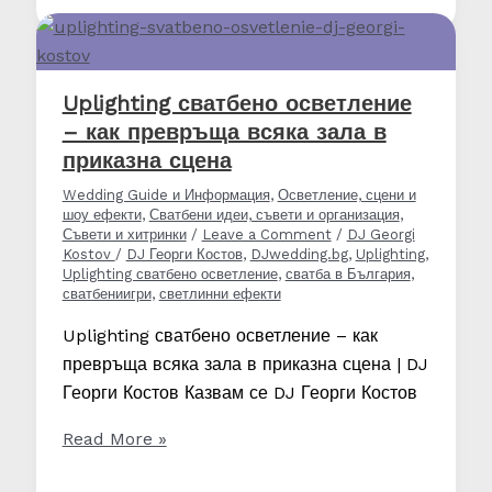
сватбено
осветление
–
как
Uplighting сватбено осветление
да
– как превръща всяка зала в
създадете
приказна сцена
перфектната
Wedding Guide и Информация
,
Осветление, сцени и
атмосфера
шоу ефекти
,
Сватбени идеи, съвети и организация
,
Съвети и хитринки
/
Leave a Comment
/
DJ Georgi
Kostov
/
DJ Георги Костов
,
DJwedding.bg
,
Uplighting
,
Uplighting сватбено осветление
,
сватба в България
,
сватбениигри
,
светлинни ефекти
Uplighting сватбено осветление – как
превръща всяка зала в приказна сцена | DJ
Георги Костов Казвам се DJ Георги Костов
Uplighting
Read More »
сватбено