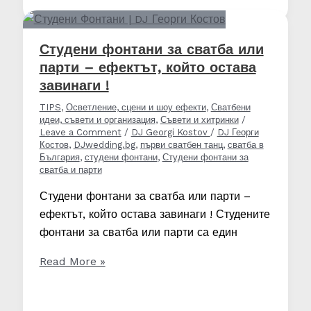
сватба:
как
фината
Студени фонтани за сватба или
„мъгла“
парти – ефектът, който остава
превръща
завинаги !
залата
TIPS
,
Осветление, сцени и шоу ефекти
,
Сватбени
в
идеи, съвети и организация
,
Съвети и хитринки
/
кино
Leave a Comment
/
DJ Georgi Kostov
/
DJ Георги
Костов
,
DJwedding.bg
,
първи сватбен танц
,
сватба в
сцена
България
,
студени фонтани
,
Студени фонтани за
сватба и парти
Студени фонтани за сватба или парти –
ефектът, който остава завинаги ! Студените
фонтани за сватба или парти са един
Студени
Read More »
фонтани
за