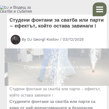
Skip
to
content
Студени фонтани за сватба или парти
– ефектът, който остава завинаги !
By
DJ Georgi Kostov
/
03/12/2025
Студени фонтани за сватба и парти
Студени фонтани за сватба или парти – ефектът,
който остава завинаги !
Студените фонтани за сватба или парти са
един от най-впечатляващите и безопасни