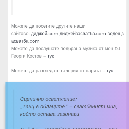
Можете да посетите другите наши
сайтове:
диджей.com
диджейзасватба.com
водещз
асватба.com
Можете да послушате подбрана музика от мен DJ
Георги Костов –
тук
Можете да разгледате галерия от парита –
тук
Сценично осветление:
„Танц в облаците“ – сватбеният миг,
който остава завинаги