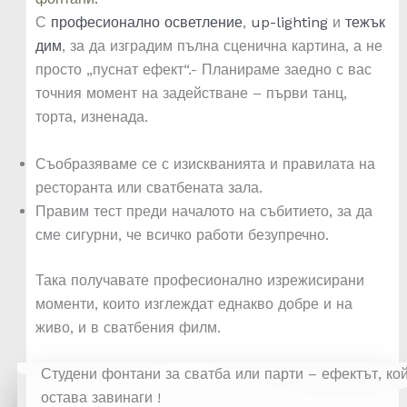
С
професионално осветление
,
up-lighting
и
тежък
дим
, за да изградим пълна сценична картина, а не
просто „пуснат ефект“.- Планираме заедно с вас
точния момент на задействане – първи танц,
торта, изненада.
Съобразяваме се с изискванията и правилата на
ресторанта или сватбената зала.
Правим тест преди началото на събитието, за да
сме сигурни, че всичко работи безупречно.
Така получавате професионално изрежисирани
моменти, които изглеждат еднакво добре и на
живо, и в сватбения филм.
Студени фонтани за сватба или парти – ефектът, ко
остава завинаги !