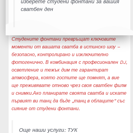
изберете студени фонтани за вашия
сватбен ден
Студените фонтани превръщат ключовите
моменти от вашата сватба в истинско шоу –
безопасно, контролирано и изключително
фотогенично. В комбинация с професионален DJ,
осветление и тежък дим те гарантират
атмосфера, която гостите ще помнят, а вие
ще преживявате отново чрез своя сватбен филм
и снимки.Ако планирате своята сватба и искате
първият ви танц да бъде „танц в облаците“ със
сияние от студени фонтани.
Още наши услуги:
ТУК