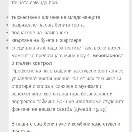
точната секунда при:
тържествено влизане на младоженците
разрязване на сватбената торта
поднасяне на шампанско
хвърляне на букета и жартиера
специална изненада за гостите Така всеки важен
момент се превръща в мини шоу.4.
Безопасност
и пълен контрол
Професионалните машини за студени фонтани се
управляват дистанционно. DJ-ят или техникът ги
стартира и спира в синхрон с музиката и
осветлението, което гарантира безопасност и
перфектен тайминг. Как ние използваме студените
фонтани на вашата сватба (djwedding.bg)
В нашите сватбени пакети комбинираме студени
фонтани: