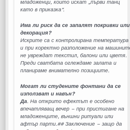
младоженци, които искат „
първи танц
като в приказка
“.
Има ли риск да се запалят покривки или
декорация?
Искрите са с контролирана температура
и при коректно разположение на машинит
не увреждат текстил, балони или цветя.
Преди сватбата оглеждаме залата и
планираме внимателно позициите.
Могат ли студените фонтани да се
използват и навън?
Да
. На открито ефектът е особено
впечатляващ вечер – при пристигане на
младоженците, външни ритуали или
афтър парти.## Заключение – защо да