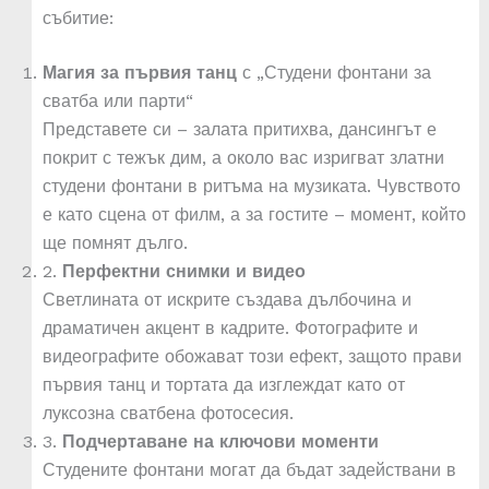
събитие:
Магия за първия танц
с „Студени фонтани за
сватба или парти“
Представете си – залата притихва, дансингът е
покрит с тежък дим, а около вас изригват златни
студени фонтани в ритъма на музиката. Чувството
е като сцена от филм, а за гостите – момент, който
ще помнят дълго.
2.
Перфектни снимки и видео
Светлината от искрите създава дълбочина и
драматичен акцент в кадрите. Фотографите и
видеографите обожават този ефект, защото прави
първия танц и тортата да изглеждат като от
луксозна сватбена фотосесия.
3.
Подчертаване на ключови моменти
Студените фонтани могат да бъдат задействани в