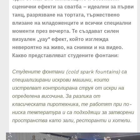
сценични ефекти за сватба – идеални за първи
танц, разрязване на тортата, тържествено
влизане на младоженците и всички специални
моменти през вечерта. Те създават силен
визуален „уау“ ефект, който изглежда
невероятно на живо, на снимки и на видео.
Какво представляват студените фонтани:
Студените фонтани (cold spark fountains) са
специализирани искрови машини, които
изстрелват контролирана струя от искри на
определена височина. За разлика от
класическата пиротехника, те работят при по-
ниска температура и са подходящи за затворени
пространства като зали, ресторанти и хотели.