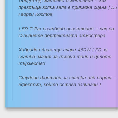
Uplighting сватбено осветление – как
превръща всяка зала в приказна сцена | DJ
Георги Костов
LED T-Par сватбено осветление – как да
създадете перфектната атмосфера
Хибридни движещи глави 450W LED за
сватба: магия за първия танц и цялото
тържество
Студени фонтани за сватба или парти –
ефектът, който остава завинаги !