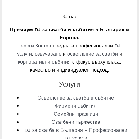
За нас
Премиум DJ за сватби и събития в България и
Европа.
Георги Костов
предлага професионални
DJ
услуги
,
озвучаване
и
осветление
за
сватби
и
корпоративни събития
с фокус върху класа,
качество и индивидуален подход.
Услуги
Осветление за сватба и събитие
Фирмени събития
Семейни празници
Сватбени тържества
DJ за сватба в България – Професионални
DJ услуги