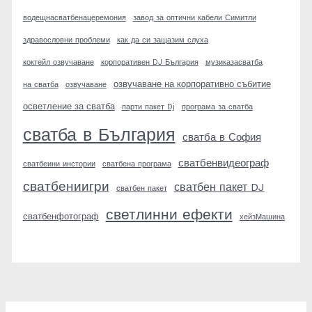
водещнасватбенацеремония
завод за оптични кабели Симитли
здравословни проблеми
как да си защазим слуха
коктейл озвучаване
корпоративен DJ България
музиказасватба
озвучаване на корпоративно събитие
на сватба
озвучаване
осветление за сватба
парти пакет Dj
програма за сватба
сватба в България
сватба в София
сватбенвидеограф
сватбеини инстории
сватбена програма
сватбениигри
сватбен пакет DJ
сватбен пакет
светлинни ефекти
сватбенфотограф
хейзМашина