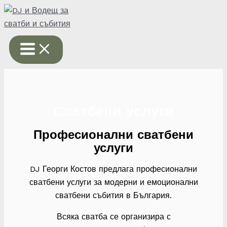
Skip
to
content
Сватбени услуги
Професионални сватбени
услуги
DJ Георги Костов предлага професионални
сватбени услуги за модерни и емоционални
сватбени събития в България.
Всяка сватба се организира с