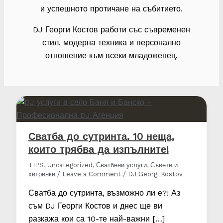
и успешното протичане на събитието.
DJ Георги Костов работи със съвременен
стил, модерна техника и персонално
отношение към всеки младоженец.
Сватба до сутринта. 10 неща,
които трябва да изпълните!
TIPS
,
Uncategorized
,
Сватбени услуги
,
Съвети и
хитринки
/
Leave a Comment
/
DJ Georgi Kostov
Сватба до сутринта, възможно ли е?! Аз
съм DJ Георги Костов и днес ще ви
разкажа кои са 10-те най-важни […]