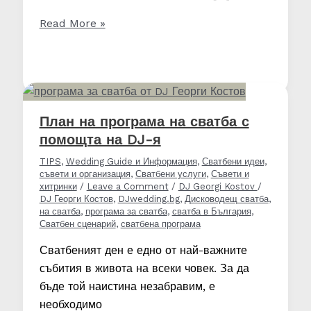
Сватба
Read More »
до
сутринта.
10
неща,
които
План на програма на сватба с
трябва
помощта на DJ-я
да
TIPS
,
Wedding Guide и Информация
,
Сватбени идеи,
изпълните!
съвети и организация
,
Сватбени услуги
,
Съвети и
хитринки
/
Leave a Comment
/
DJ Georgi Kostov
/
DJ Георги Костов
,
DJwedding.bg
,
Дисководещ сватба
,
на сватба
,
програма за сватба
,
сватба в България
,
Сватбен сценарий
,
сватбена програма
Сватбеният ден е едно от най-важните
събития в живота на всеки човек. За да
бъде той наистина незабравим, е
необходимо