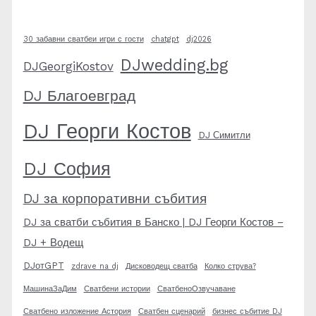
30 забавни сватбеи игри с гости
chatgpt
dj2026
DJwedding.bg
DJGeorgiKostov
DJ Благоевград
DJ Георги Костов
DJ Симитли
DJ София
DJ за корпоративни събития
DJ за сватби събития в Банско | DJ Георги Костов –
DJ + Водещ
DJотGPT
zdrave na dj
Дисководещ сватба
Колко струва?
МашинаЗаДим
Сватбени истории
СватбеноОзвучаване
Сватбено изложение Астория
Сватбен сценарий
бизнес събитие DJ