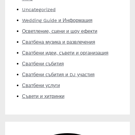
Uncategorized
Wedding Guide и Информация
Осветление, сцени и шоу ефекти
Сватбена музика и развлечения
Сватбени идеи, съвети и организация
Сватбени събития
Сватбени събития и DJ участия
Сватбени услуги
Съвети и хитринки