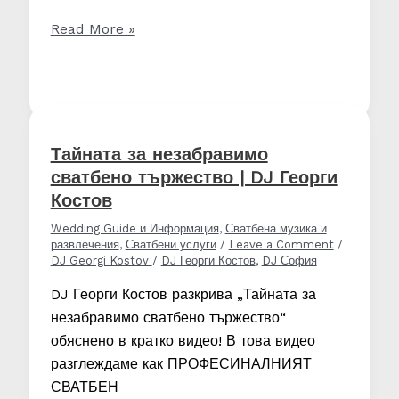
План
Read More »
на
програма
на
сватба
с
Тайната за незабравимо
помощта
сватбено тържество | DJ Георги
на
Костов
DJ-
Wedding Guide и Информация
,
Сватбена музика и
я
развлечения
,
Сватбени услуги
/
Leave a Comment
/
DJ Georgi Kostov
/
DJ Георги Костов
,
DJ София
DJ Георги Костов разкрива „Тайната за
незабравимо сватбено тържество“
обяснено в кратко видео! В това видео
разглеждаме как ПРОФЕСИНАЛНИЯТ
СВАТБЕН