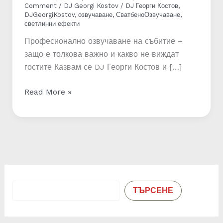
Comment
/
DJ Georgi Kostov
/
DJ Георги Костов
,
DJGeorgiKostov
,
озвучаване
,
СватбеноОзвучаване
,
светлинни ефекти
Професионално озвучаване на събитие –
защо е толкова важно и какво не виждат
гостите Казвам се DJ Георги Костов и […]
Професионално
Read More »
озвучаване
на
събитие
–
защо
е
толкова
Търсене
ТЪРСЕНЕ
важно
и
какво