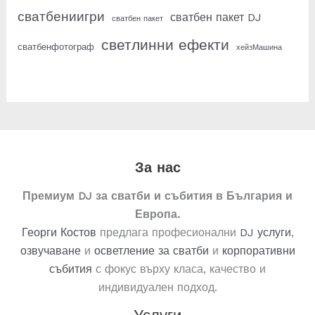
сватбениигри
сватбен пакет DJ
сватбен пакет
светлинни ефекти
сватбенфотограф
хейзМашина
За нас
Премиум DJ за сватби и събития в България и
Европа.
Георги Костов
предлага професионални
DJ услуги
,
озвучаване
и
осветление
за
сватби
и
корпоративни
събития
с фокус върху класа, качество и
индивидуален подход.