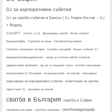
DJ за корпоративни събития
DJ за сватби събития в Банско | DJ Георги Костов – DJ
+ Водещ
DJотGPT
zdrave na dj
Дисководещ сватба
Колко струва?
МашинаЗаДим
Сватбени истории
СватбеноОзвучаване
Сватбено изложение Астория
Сватбен сценарий
бизнес събитие DJ
водещнасватбенацеремония
завод за оптични кабели Симитли
здравословни проблеми
как да си защазим слуха
коктейл озвучаване
корпоративен DJ България
музиказасватба
на сватба
озвучаване
озвучаване на корпоративно събитие
осветление за сватба
парти пакет Dj
програма за сватба
сватба в България
сватба в София
сватбенвидеограф
сватбеини инстории
сватбена програма