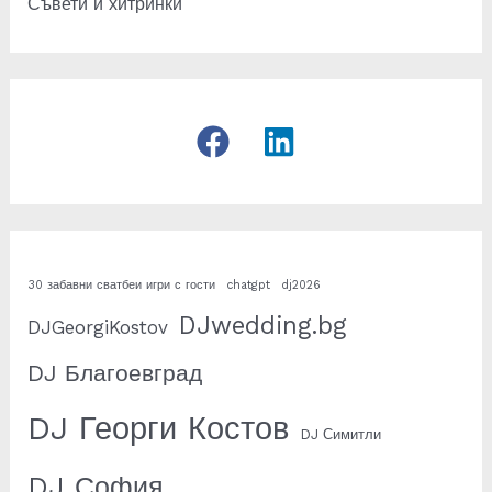
Съвети и хитринки
30 забавни сватбеи игри с гости
chatgpt
dj2026
DJwedding.bg
DJGeorgiKostov
DJ Благоевград
DJ Георги Костов
DJ Симитли
DJ София