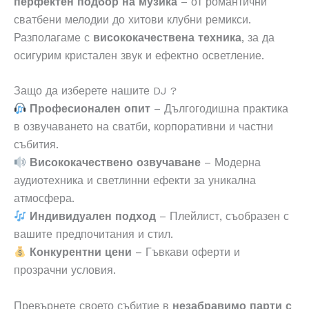
перфектен подбор на музика
– от романтични
сватбени мелодии до хитови клубни ремикси.
Разполагаме с
висококачествена техника
, за да
осигурим кристален звук и ефектно осветление.
Защо да изберете нашите DJ ?
Професионален опит
– Дългогодишна практика
в озвучаването на сватби, корпоративни и частни
събития.
Висококачествено озвучаване
– Модерна
аудиотехника и светлинни ефекти за уникална
атмосфера.
Индивидуален подход
– Плейлист, съобразен с
вашите предпочитания и стил.
Конкурентни цени
– Гъвкави оферти и
прозрачни условия.
Превърнете своето събитие в
незабравимо парти с