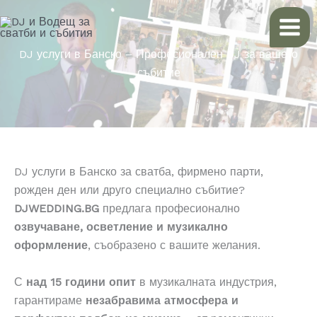
Skip
to
content
DJ услуги в Банско – Професионален DJ за вашето
събитие
DJ услуги в Банско за сватба, фирмено парти,
рожден ден или друго специално събитие?
DJWEDDING.BG
предлага професионално
озвучаване, осветление и музикално
оформление
, съобразено с вашите желания.
С
над 15 години опит
в музикалната индустрия,
гарантираме
незабравима атмосфера и