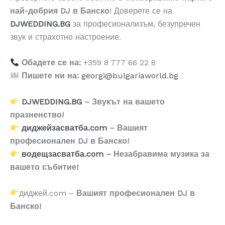
най-добрия DJ в Банско
! Доверете се на
DJWEDDING.BG
за професионализъм, безупречен
звук и страхотно настроение.
Обадете се на:
+359 8 777 66 22 8
Пишете ни на:
georgi@bulgariaworld.bg
DJWEDDING.BG
– Звукът на вашето
празненство!
диджейзасватба.com
– Вашият
професионален DJ в Банско!
водещзасватба.com
– Незабравима музика за
вашето събитие!
диджей.com –
Вашият професионален DJ в
Банско!