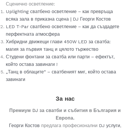
Сценично осветление:
Uplighting сватбено осветление – как превръща
всяка зала в приказна сцена | DJ Георги Костов
LED T-Par сватбено осветление – как да създадете
перфектната атмосфера
Хибридни движещи глави 450W LED за сватба:
магия за първия танц и цялото тържество
Студени фонтани за сватба или парти – ефектът,
който остава завинаги !
„Танц в облаците“ – сватбеният миг, който остава
завинаги
За нас
Премиум DJ за сватби и събития в България и
Европа.
Георги Костов
предлага професионални
DJ услуги
,