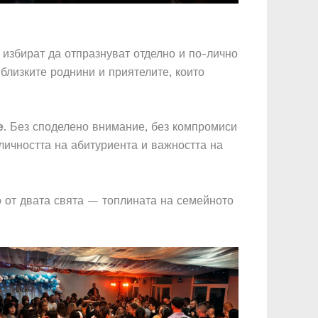
 избират да отпразнуват отделно и по-лично
-близките роднини и приятелите, които
е
. Без споделено внимание, без компромиси
 личността на абитуриента и важността на
о от двата свята — топлината на семейното