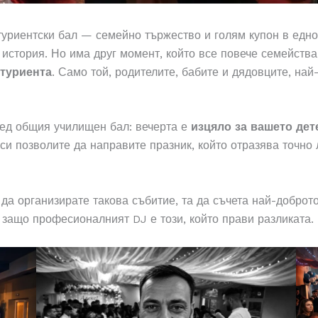
уриентски бал — семейно тържество и голям купон в едно
 история. Но има друг момент, който все повече семейства
итуриента
. Само той, родителите, бабите и дядовците, най
ед общия училищен бал: вечерта е
изцяло за вашето дет
 си позволите да направите празник, който отразява точно
да организирате такова събитие, та да съчета най-доброт
 защо професионалният DJ е този, който прави разликата.