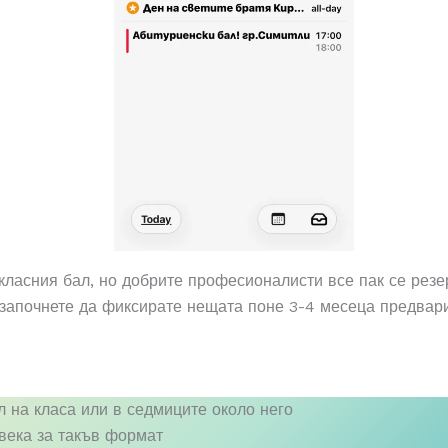
класния бал, но добрите професионалисти все пак се резе
 започнете да фиксирате нещата поне 3-4 месеца предвар
на класа или в седмиците около него
века за такъв формат