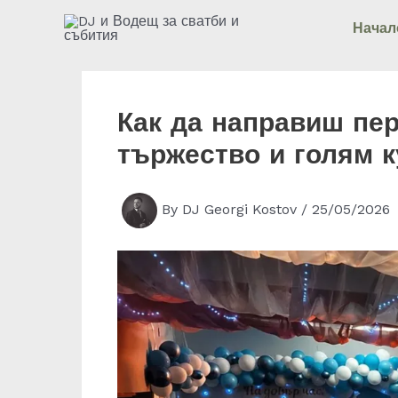
Skip
Начал
to
content
Как да направиш пе
тържество и голям к
By
DJ Georgi Kostov
/
25/05/2026