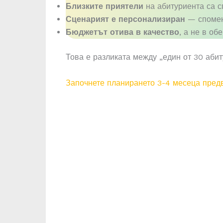
Близките приятели
на абитуриента са 
Сценарият е персонализиран
— спомени
Бюджетът отива в качество
, а не в об
Това е разликата между „един от 30 аби
Започнете планирането 3-4 месеца пред