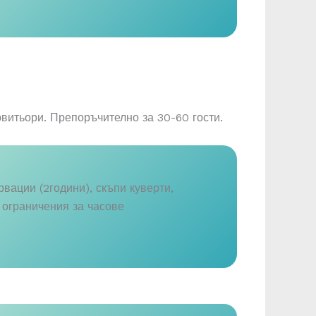
рвитьори. Препоръчително за 30-60 гости.
рвации (2години), скъпи куверти,
 ограничения за часове