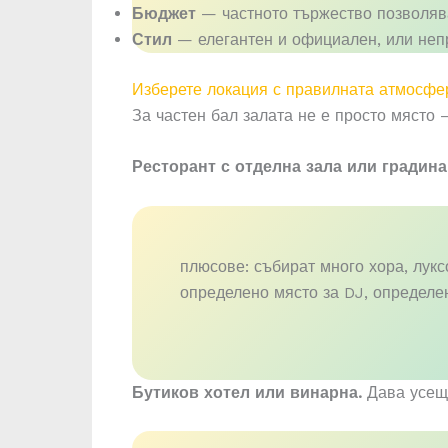
Бюджет
— частното тържество позволяв
Стил
— елегантен и официален, или непр
Изберете локация с правилната атмосфе
За частен бал залата не е просто място 
Ресторант с отделна зала или градина
плюсове: събират много хора, лукс
определено място за DJ, определе
Бутиков хотел или винарна.
Дава усеща