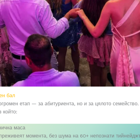
ен бал
громен етап — за абитуриента, но и за цялото семейство. 
 който:
анична маса
преживеят момента, без шума на 60+ непознати тийнейдж