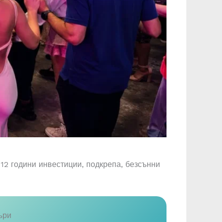
12 години инвестиции, подкрепа, безсънни
ъри