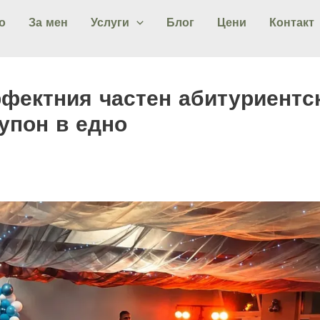
о
За мен
Услуги
Блог
Цени
Контакт
рфектния частен абитуриентс
упон в едно