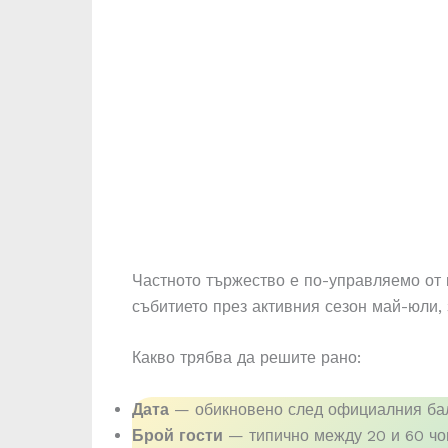
Частното тържество е по-управляемо от 
събитието през активния сезон май-юли,
Какво трябва да решите рано:
Дата
— обикновено след официалния бал 
Брой гости
— типично между 20 и 60 чо