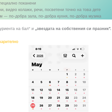
специално поканени
, видео колажи, речи, посветени точно на това дете
ем — по-добра зала, по-добра кухня, по-добра музика
туриента на бал“ и
„звездата на собствения си празник“.
варително