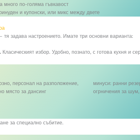
а много по-голяма гъвкавост
инуден и купонски, или микс между двете
ра
— тя задава настроението. Имате три основни варианта:
.
Класическият избор. Удобно, познато, с готова кухня и се
озно, персонал на разположение,
минуси: ранни резе
но място за дансинг
огрничения за шум,
не за специално събитие.