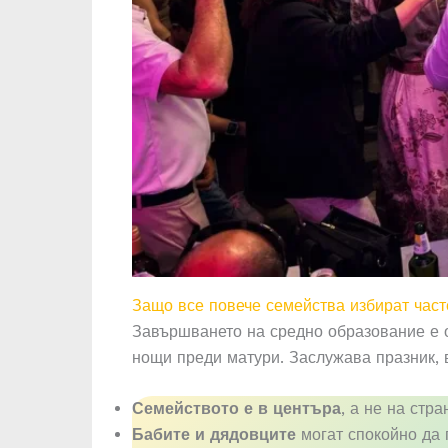
Защо все повече семейства избират част
Завършването на средно образование е о
нощи преди матури. Заслужава празник, в
Семейството е в центъра
, а не на стр
Бабите и дядовците
могат спокойно да 