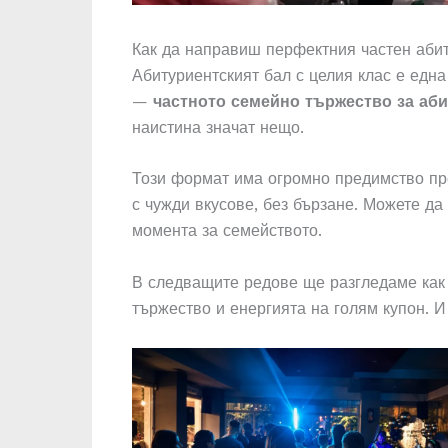
Как да направиш перфектния частен абит
Абитуриентският бал с целия клас е една
—
частното семейно тържество за аб
наистина значат нещо.
Този формат има огромно предимство пр
с чужди вкусове, без бързане. Можете да
момента за семейството.
В следващите редове ще разгледаме как 
тържество и енергията на голям купон. И