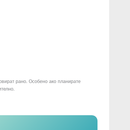
рвират рано. Особено ако планирате
ително.